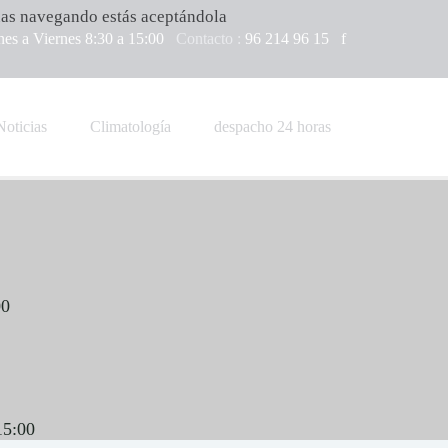
uas navegando estás aceptándola
es a Viernes 8:30 a 15:00
Contacto :
96 214 96 15  
f
Noticias
Climatología
despacho 24 horas
00
15:00